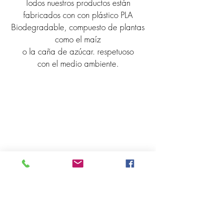
Todos nuestros productos están
fabricados con con plástico PLA
Biodegradable, compuesto de plantas
como el maíz
o la caña de azúcar. respetuoso
con el medio ambiente.
AYUDA
------------------------------------------------
Quienes somos
Términos de servicio
Políticas de privacidad
Pagos y envíos
Devoluciones
NEWSLETTER
------------------------------------------------