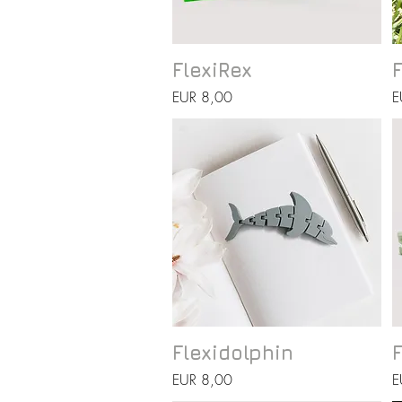
Vista rápida
FlexiRex
F
Precio
P
EUR 8,00
E
Vista rápida
Flexidolphin
F
Precio
P
EUR 8,00
E