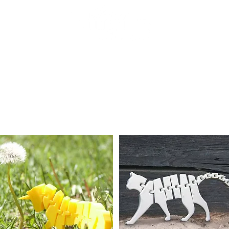
Freaky
Funny
Deco
Custom
Contac