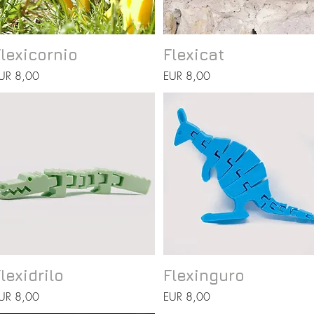
Vista rápida
Vista rápida
lexicornio
Flexicat
recio
Precio
UR 8,00
EUR 8,00
Vista rápida
Vista rápida
lexidrilo
Flexinguro
recio
Precio
UR 8,00
EUR 8,00