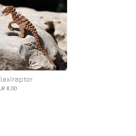
Vista rápida
lexiraptor
recio
UR 8,00
NEWSLETTER
------------------------------------------------