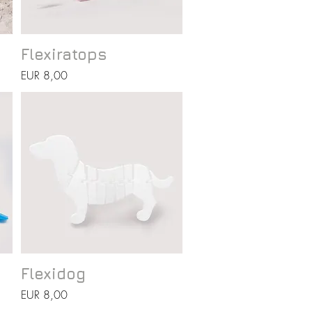
Vista rápida
Flexiratops
Precio
EUR 8,00
Vista rápida
Flexidog
Precio
EUR 8,00