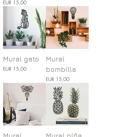
Precio
EUR 15,00
Mural gato
Mural
Precio
EUR 15,00
bombilla
Precio
EUR 15,00
Mural
Mural piña