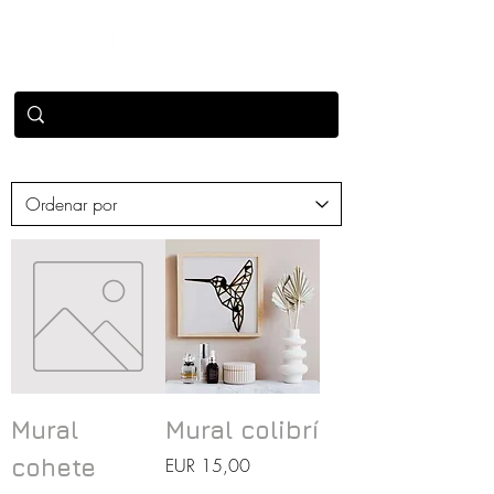
Mural
Mural colibrí
Precio
cohete
EUR 15,00