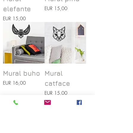
Precio
elefante
EUR 15,00
Precio
EUR 15,00
Mural buho
Mural
Precio
EUR 16,00
catface
Precio
EUR 15,00
AYUDA
------------------------------------------------
Quienes somos
Términos de servicio