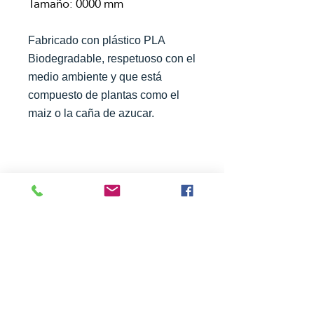
Tamaño: 0000 mm
Fabricado con plástico PLA
Biodegradable, respetuoso con el
medio ambiente y que está
compuesto de plantas como el
maiz o la caña de azucar.
AYUDA
------------------------------------------------
Quienes somos
Términos de servicio
Políticas de privacidad
Pagos y envíos
Devoluciones