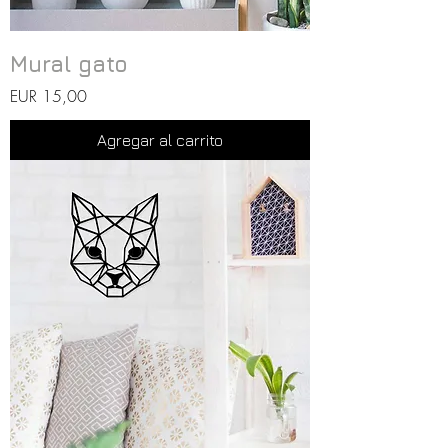
Mural gato
Precio
EUR 15,00
Agregar al carrito