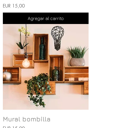
Precio
EUR 15,00
Agregar al carrito
Mural bombilla