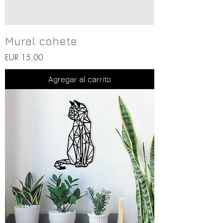
Mural cohete
Precio
EUR 15,00
Agregar al carrito