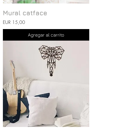
Mural catface
Precio
EUR 15,00
Agregar al carrito